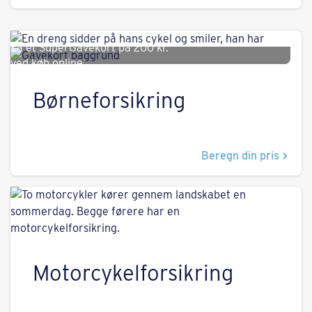
Få et SuperGavekort på
200 kr.
ved køb online.
Børneforsikring
Beregn din pris
Motorcykelforsikring