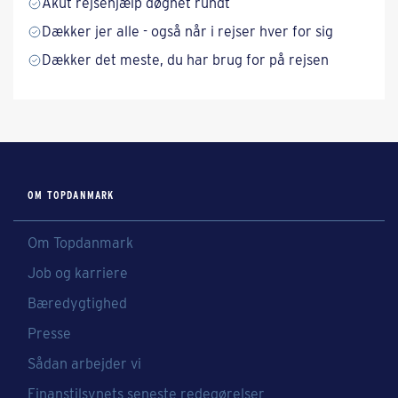
Akut rejsehjælp døgnet rundt
Dækker jer alle - også når i rejser hver for sig
Dækker det meste, du har brug for på rejsen
OM TOPDANMARK
Om Topdanmark
Job og karriere
Bæredygtighed
Presse
Sådan arbejder vi
Finanstilsynets seneste redegørelser