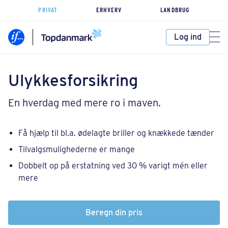
PRIVAT
ERHVERV
LANDBRUG
Log ind
Ulykkesforsikring
En hverdag med mere ro i maven.
Få hjælp til bl.a. ødelagte briller og knækkede tænder
Tilvalgsmulighederne er mange
Dobbelt op på erstatning ved 30 % varigt mén eller
mere
Beregn din pris