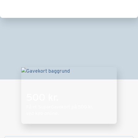
500 kr.
Få et SuperGavekort på
500 kr.
ved køb online.