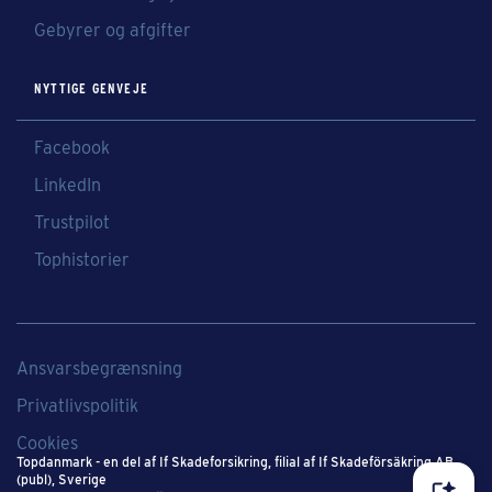
Gebyrer og afgifter
NYTTIGE GENVEJE
Facebook
LinkedIn
Trustpilot
Tophistorier
Ansvarsbegrænsning
Privatlivspolitik
Cookies
Topdanmark - en del af If Skadeforsikring​, filial af If Skadeförsäkring AB
(publ), Sverige​