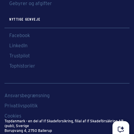
Gebyrer og afgifter
NYTTIGE GENVEJE
Facebook
LinkedIn
Trustpilot
Tophistorier
Ansvarsbegrænsning
Privatlivspolitik
Cookies
Topdanmark - en del af If Skadeforsikring​, filial af If Skadeförsäkring AB
(publ), Sverige​
Borupvang 4, 2750 Ballerup