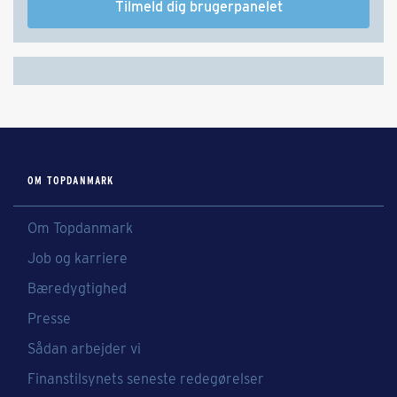
Tilmeld dig brugerpanelet
OM TOPDANMARK
Om Topdanmark
Job og karriere
Bæredygtighed
Presse
Sådan arbejder vi
Finanstilsynets seneste redegørelser