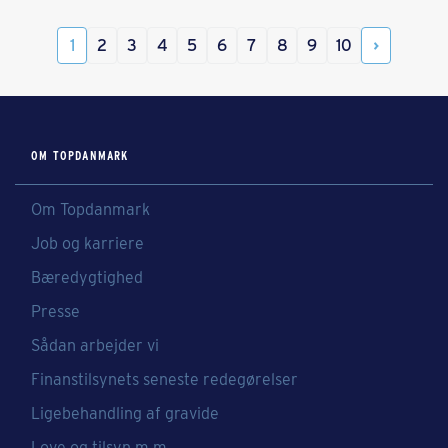
1
2
3
4
5
6
7
8
9
10
OM TOPDANMARK
Om Topdanmark
Job og karriere
Bæredygtighed
Presse
Sådan arbejder vi
Finanstilsynets seneste redegørelser
Ligebehandling af gravide
Love og tilsyn m.m.