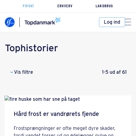
PRIVAT
ERHVERV
LANDBRUG
Log ind
Tophistorier
Vis filtre
1-5 ud af 61
Hård frost er vandrørets fjende
Frostsprængninger er ofte meget dyre skader,
fordi vandet fosser ud og ødelægger gulve og