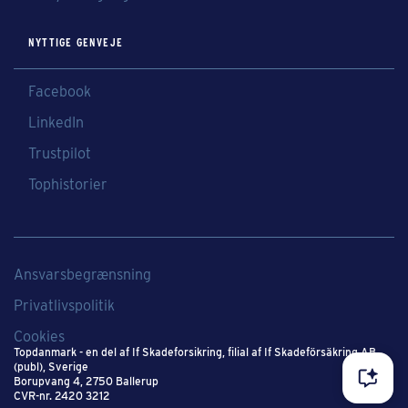
NYTTIGE GENVEJE
Facebook
LinkedIn
Trustpilot
Tophistorier
Ansvarsbegrænsning
Privatlivspolitik
Cookies
Topdanmark - en del af If Skadeforsikring​, filial af If Skadeförsäkring AB
(publ), Sverige​
Borupvang 4, 2750 Ballerup
CVR-nr. 2420 3212