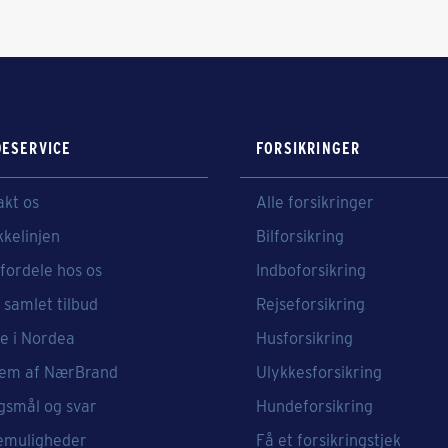
ESERVICE
FORSIKRINGER
akt os
Alle forsikringer
kkelinjen
Bilforsikring
fordele hos os
Indboforsikring
 samlet tilbud
Rejseforsikring
e i Nordea
Husforsikring
em af NærBrand
Ulykkesforsikring
gsmål og svar
Hundeforsikring
emuligheder
Få et forsikringstjek