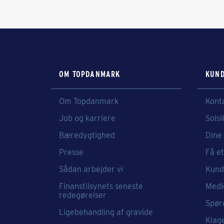
OM TOPDANMARK
KUND
Om Topdanmark
Kont
Job og karriere
Solsi
Bæredygtighed
Dine 
Presse
Få et
Sådan arbejder vi
Kund
Finanstilsynets seneste
Medl
redegørelser
Spør
Ligebehandling af gravide
Klag