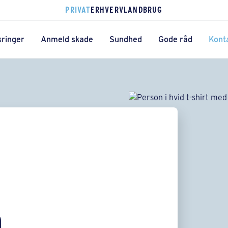
PRIVAT
ERHVERV
LANDBRUG
kringer
Anmeld skade
Sundhed
Gode råd
Kont
n