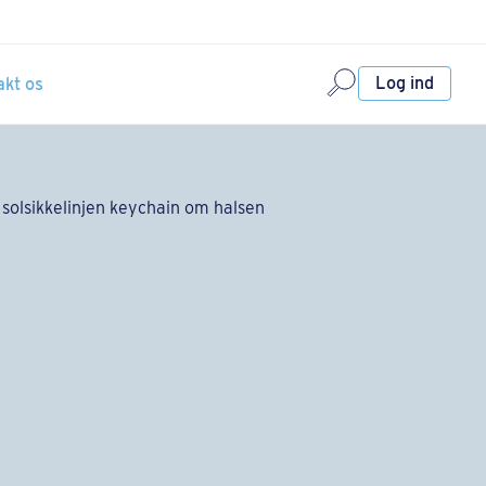
Log ind
akt os