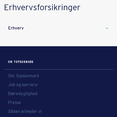
Erhvervsforsikringer
Erhverv
OM TOPDANMARK
Om Topdanmark
Job og karriere
Bæredygtighed
Presse
Sådan arbejder vi