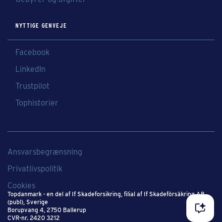
NYTTIGE GENVEJE
Facebook
LinkedIn
Trustpilot
Tophistorier
Ansvarsbegrænsning
Privatlivspolitik
Cookies
Topdanmark - en del af If Skadeforsikring​, filial af If Skadeförsäkring AB
(publ), Sverige​
Borupvang 4, 2750 Ballerup
CVR-nr. 2420 3212