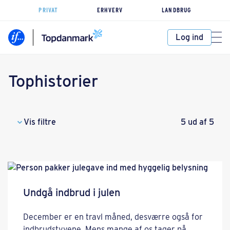
PRIVAT
ERHVERV
LANDBRUG
Log ind
Tophistorier
Vis filtre
5 ud af 5
Undgå indbrud i julen
December er en travl måned, desværre også for
indbrudstyvene. Mens mange af os tager på