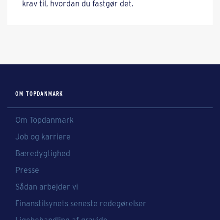
krav til, hvordan du fastgør det.
OM TOPDANMARK
Om Topdanmark
Job og karriere
Bæredygtighed
Presse
Sådan arbejder vi
Finanstilsynets seneste redegørelser