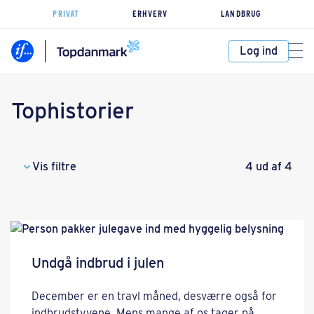
PRIVAT
ERHVERV
LANDBRUG
Log ind
Tophistorier
Vis filtre
4 ud af 4
Undgå indbrud i julen
December er en travl måned, desværre også for
indbrudstyvene. Mens mange af os tager på