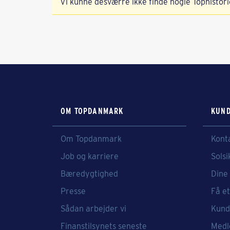
Vi kunne desværre ikke finde nogle Tophistori
OM TOPDANMARK
KUND
Om Topdanmark
Kont
Job og karriere
Solsi
Bæredygtighed
Dine 
Presse
Få et
Sådan arbejder vi
Kund
Finanstilsynets seneste
Medl