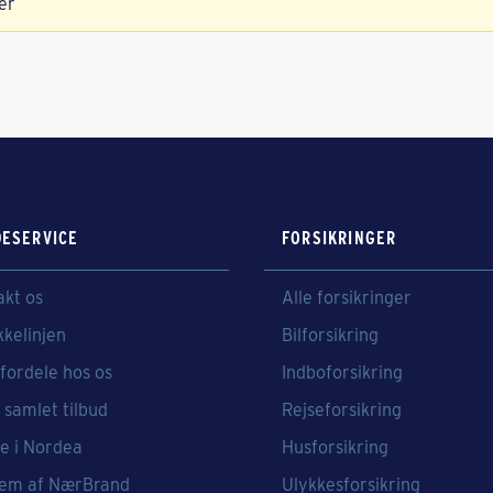
er
ESERVICE
FORSIKRINGER
akt os
Alle forsikringer
kkelinjen
Bilforsikring
fordele hos os
Indboforsikring
 samlet tilbud
Rejseforsikring
e i Nordea
Husforsikring
em af NærBrand
Ulykkesforsikring