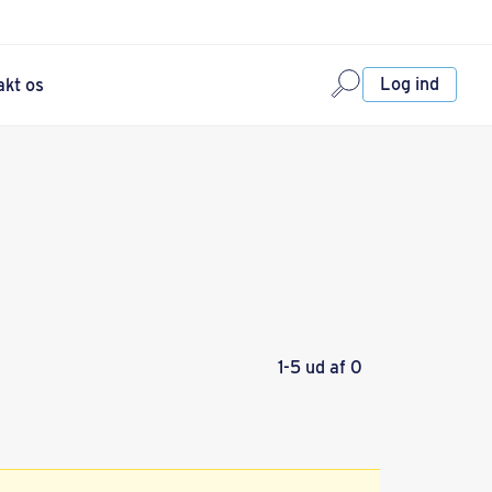
Log ind
akt os
1-5 ud af 0