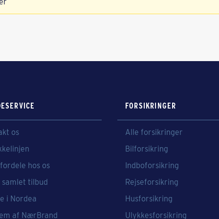
er
ESERVICE
FORSIKRINGER
akt os
Alle forsikringer
kkelinjen
Bilforsikring
fordele hos os
Indboforsikring
 samlet tilbud
Rejseforsikring
e i Nordea
Husforsikring
em af NærBrand
Ulykkesforsikring