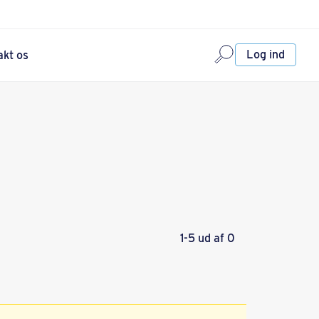
Log ind
akt os
1-5 ud af 0