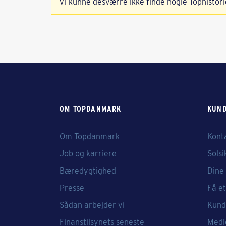
Vi kunne desværre ikke finde nogle Tophistori
OM TOPDANMARK
KUND
Om Topdanmark
Kont
Job og karriere
Solsi
Bæredygtighed
Dine 
Presse
Få et
Sådan arbejder vi
Kund
Finanstilsynets seneste
Medl