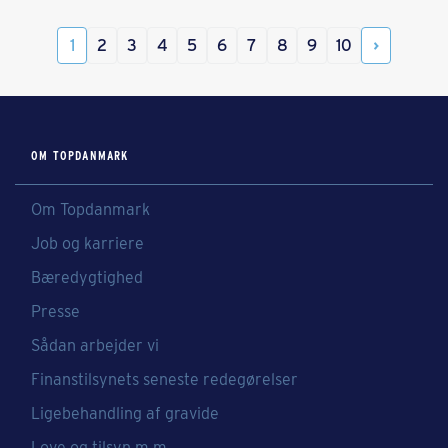
1
2
3
4
5
6
7
8
9
10
OM TOPDANMARK
Om Topdanmark
Job og karriere
Bæredygtighed
Presse
Sådan arbejder vi
Finanstilsynets seneste redegørelser
Ligebehandling af gravide
Love og tilsyn m.m.