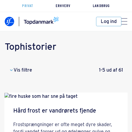
PRIVAT
ERHVERV
LANDBRUG
Log ind
Tophistorier
Vis filtre
1-5 ud af 61
Hård frost er vandrørets fjende
Frostsprængninger er ofte meget dyre skader,
fordi vandet fosser ud og ødelægger gulve og