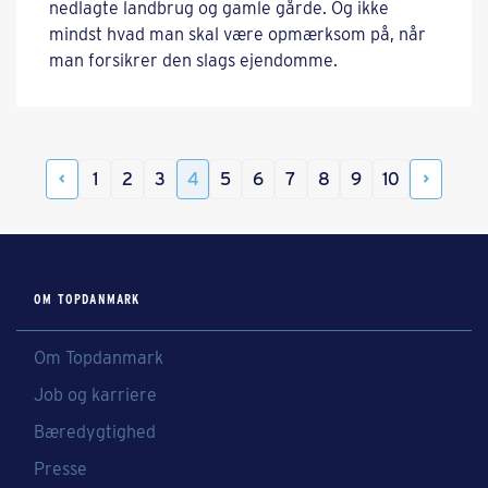
nedlagte landbrug og gamle gårde. Og ikke
mindst hvad man skal være opmærksom på, når
man forsikrer den slags ejendomme.
1
2
3
4
5
6
7
8
9
10
OM TOPDANMARK
Om Topdanmark
Job og karriere
Bæredygtighed
Presse