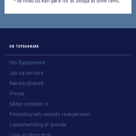
– se hvad du kan gøre for at undgå at blive ramt.
OM TOPDANMARK
Om Topdanmark
Job og karriere
Bæredygtighed
Presse
Sådan arbejder vi
Finanstilsynets seneste redegørelser
Ligebehandling af gravide
Love og tilsyn m.m.