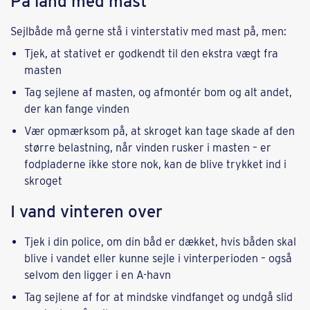
På land med mast
Sejlbåde må gerne stå i vinterstativ med mast på, men:
Tjek, at stativet er godkendt til den ekstra vægt fra
masten
Tag sejlene af masten, og afmontér bom og alt andet,
der kan fange vinden
Vær opmærksom på, at skroget kan tage skade af den
større belastning, når vinden rusker i masten – er
fodpladerne ikke store nok, kan de blive trykket ind i
skroget
I vand vinteren over
Tjek i din police, om din båd er dækket, hvis båden skal
blive i vandet eller kunne sejle i vinterperioden – også
selvom den ligger i en A-havn
Tag sejlene af for at mindske vindfanget og undgå slid