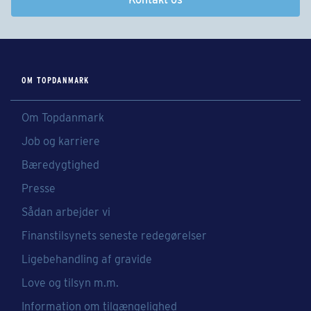
OM TOPDANMARK
Om Topdanmark
Job og karriere
Bæredygtighed
Presse
Sådan arbejder vi
Finanstilsynets seneste redegørelser
Ligebehandling af gravide
Love og tilsyn m.m.
Information om tilgængelighed