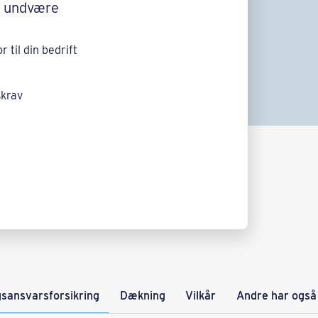
at undvære
 til din bedrift
skrav
s­ansvarsforsikring
Dækning
Vilkår
​​Andre har også