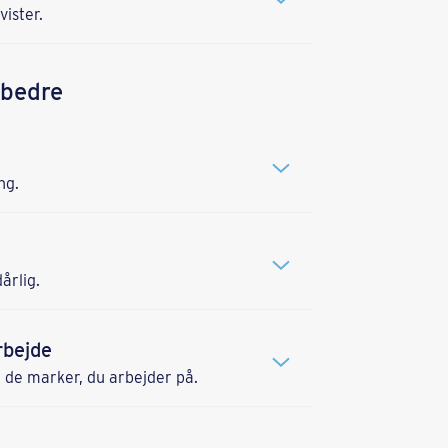
ister.
 bedre
ng.
årlig.
rbejde
 de marker, du arbejder på.