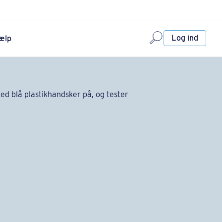
Log ind
ælp