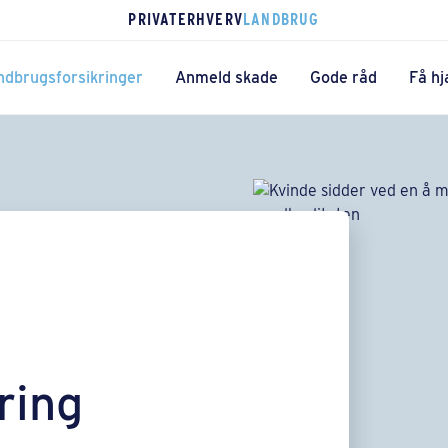
PRIVAT
ERHVERV
LANDBRUG
ndbrugsforsikringer
Anmeld skade
Gode råd
Få hj
ring