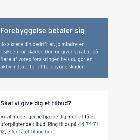
Forebyggelse betaler sig
Jo sikrere din bedrift er, jo mindre er
risikoen for skader. Derfor giver vi rabat på
flere af vores forsikringer, hvis du gør en
aktiv indsats for at forebygge skader.
Skal vi give dig et tilbud?
Vi vil meget gerne hjælpe dig med at få et
uforpligtende tilbud. Ring til os på
44 74 71
12
, eller
få et tilbud her
.