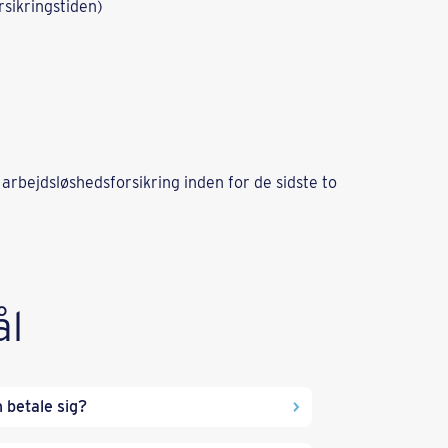
rsikringstiden)
 arbejdsløshedsforsikring inden for de sidste to
ål
n betale sig?