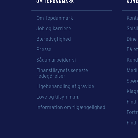
OM TOPDANMARK
KUND
Om Topdanmark
Kont
Job og karriere
Solsi
Bæredygtighed
Dine 
Presse
Få et
Sådan arbejder vi
Kund
Finanstilsynets seneste
Medl
redegørelser
Spør
Ligebehandling af gravide
Klag
Love og tilsyn m.m.
Find 
Information om tilgængelighed
Fort
Find