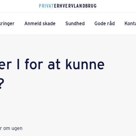
PRIVAT
ERHVERV
LANDBRUG
kringer
Anmeld skade
Sundhed
Gode råd
Kont
er I for at kunne
?
er om ugen