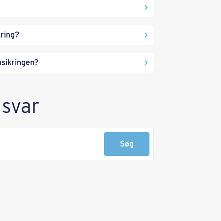
kring?
nsikringen?
 svar
Søg