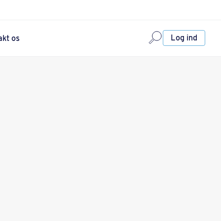
Log ind
akt os