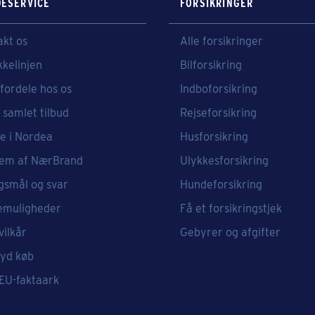
ESERVICE
FORSIKRINGER
akt os
Alle forsikringer
kkelinjen
Bilforsikring
fordele hos os
Indboforsikring
 samlet tilbud
Rejseforsikring
e i Nordea
Husforsikring
em af NærBrand
Ulykkesforsikring
gsmål og svar
Hundeforsikring
emuligheder
Få et forsikringstjek
vilkår
Gebyrer og afgifter
ryd køb
 EU-faktaark