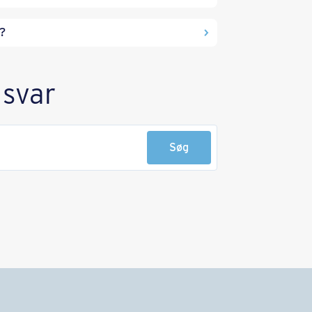
r?
 svar
Søg