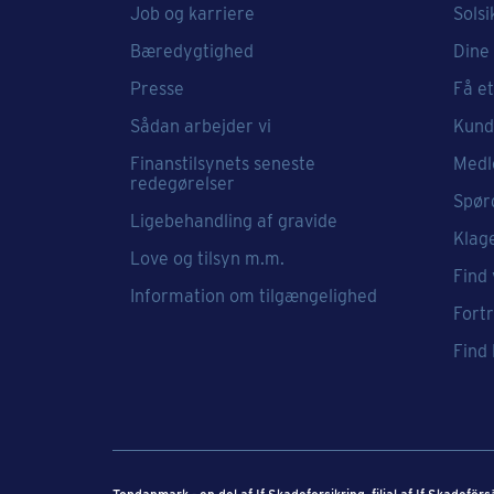
Job og karriere
Solsi
Bæredygtighed
Dine 
Presse
Få et
Sådan arbejder vi
Kund
Finanstilsynets seneste
Medl
redegørelser
Spør
Ligebehandling af gravide
Klag
Love og tilsyn m.m.
Find 
Information om tilgængelighed
Fort
Find