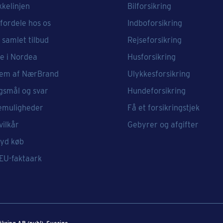
kkelinjen
Bilforsikring
fordele hos os
Indboforsikring
 samlet tilbud
Rejseforsikring
e i Nordea
Husforsikring
em af NærBrand
Ulykkesforsikring
gsmål og svar
Hundeforsikring
emuligheder
Få et forsikringstjek
vilkår
Gebyrer og afgifter
ryd køb
 EU-faktaark