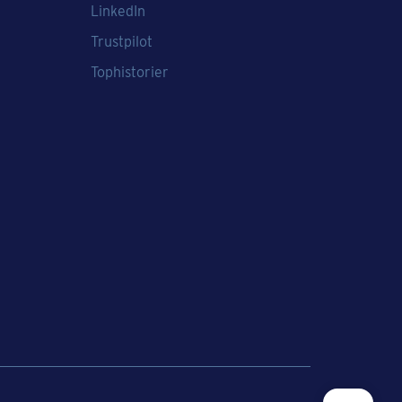
LinkedIn
Trustpilot
Tophistorier