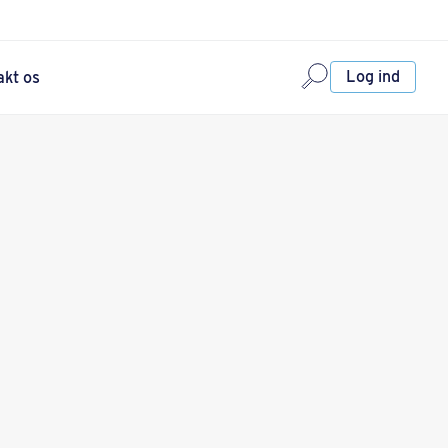
Log ind
akt os