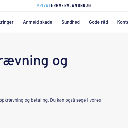
PRIVAT
ERHVERV
LANDBRUG
kringer
Anmeld skade
Sundhed
Gode råd
Kont
krævning og
pkrævning og betaling. Du kan også søge i vores