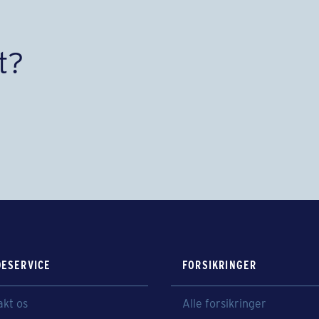
t?
ESERVICE
FORSIKRINGER
akt os
Alle forsikringer