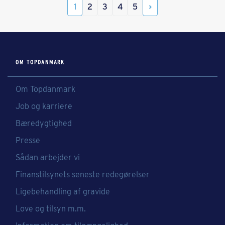
1
2
3
4
5
OM TOPDANMARK
Om Topdanmark
Job og karriere
Bæredygtighed
Presse
Sådan arbejder vi
Finanstilsynets seneste redegørelser
Ligebehandling af gravide
Love og tilsyn m.m.