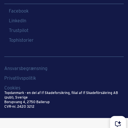
Facebook
LinkedIn
Trustpilot
Tophistorier
Ansvarsbegrænsning
Privatlivspolitik
Cookies
Topdanmark - en del af If Skadeforsikring​, filial af If Skadeförsäkring AB
(publ), Sverige​
Borupvang 4, 2750 Ballerup
CVR-nr. 2420 3212