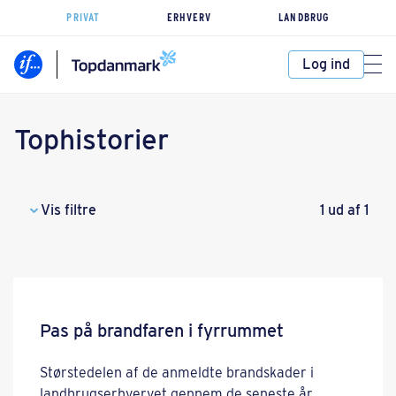
PRIVAT
ERHVERV
LANDBRUG
Log ind
Tophistorier
Vis filtre
1 ud af 1
Pas på brandfaren i fyrrummet
Størstedelen af de anmeldte brandskader i
landbrugserhvervet gennem de seneste år