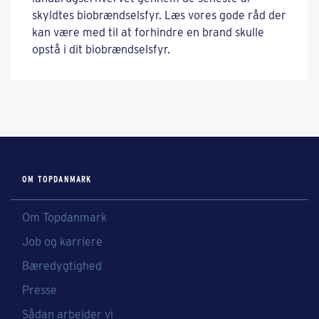
skyldtes biobrændselsfyr. Læs vores gode råd der
kan være med til at forhindre en brand skulle
opstå i dit biobrændselsfyr.
OM TOPDANMARK
Om Topdanmark
Job og karriere
Bæredygtighed
Presse
Sådan arbejder vi