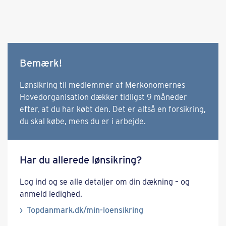
Bemærk!
Lønsikring til medlemmer af Merkonomernes
Hovedorganisation dækker tidligst 9 måneder
efter, at du har købt den. Det er altså en forsikring,
du skal købe, mens du er i arbejde.
Har du allerede lønsikring?
Log ind og se alle detaljer om din dækning – og
anmeld ledighed.
Topdanmark.dk/min-loensikring