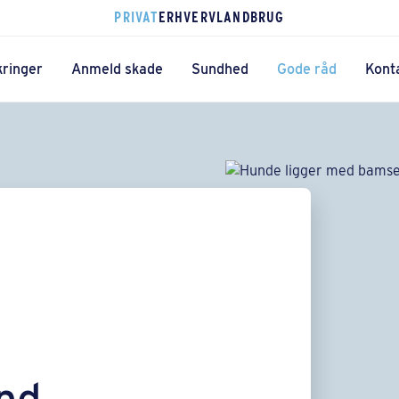
PRIVAT
ERHVERV
LANDBRUG
kringer
Anmeld skade
Sundhed
Gode råd
Kont
und