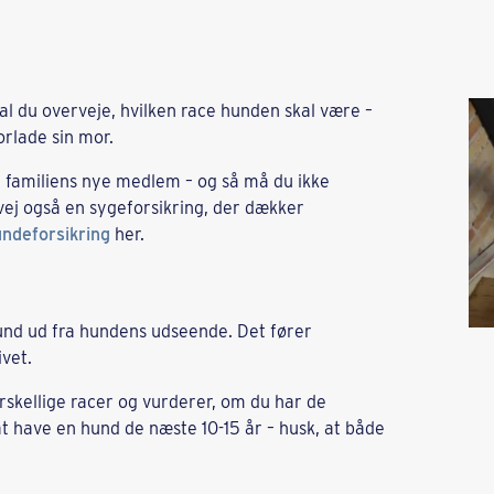
kal du overveje, hvilken race hunden skal være –
orlade sin mor.
til familiens nye medlem – og så må du ikke
vej også en sygeforsikring, der dækker
ndeforsikring
her.
nd ud fra hundens udseende. Det fører
ivet.
forskellige racer og vurderer, om du har de
t have en hund de næste 10-15 år – husk, at både