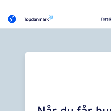
Forsi
Når du får h