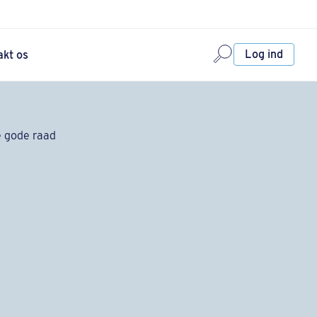
Log ind
akt os