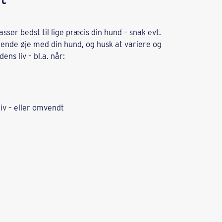
ser bedst til lige præcis din hund – snak evt.
øbende øje med din hund, og husk at variere og
ens liv – bl.a. når:
tiv – eller omvendt