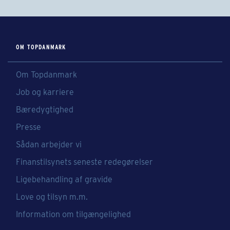
OM TOPDANMARK
Om Topdanmark
Job og karriere
Bæredygtighed
Presse
Sådan arbejder vi
Finanstilsynets seneste redegørelser
Ligebehandling af gravide
Love og tilsyn m.m.
Information om tilgængelighed