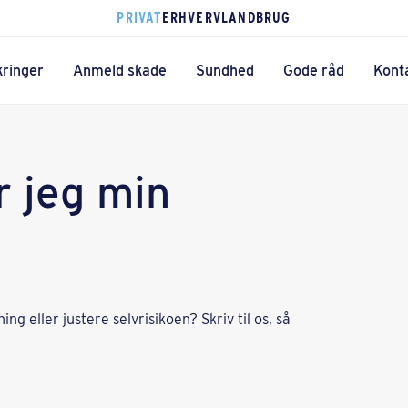
PRIVAT
ERHVERV
LANDBRUG
kringer
Anmeld skade
Sundhed
Gode råd
Kont
 jeg min
ning eller justere selvrisikoen? Skriv til os, så