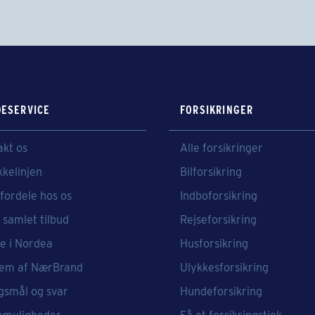
ESERVICE
FORSIKRINGER
akt os
Alle forsikringer
kkelinjen
Bilforsikring
fordele hos os
Indboforsikring
 samlet tilbud
Rejseforsikring
e i Nordea
Husforsikring
em af NærBrand
Ulykkesforsikring
gsmål og svar
Hundeforsikring