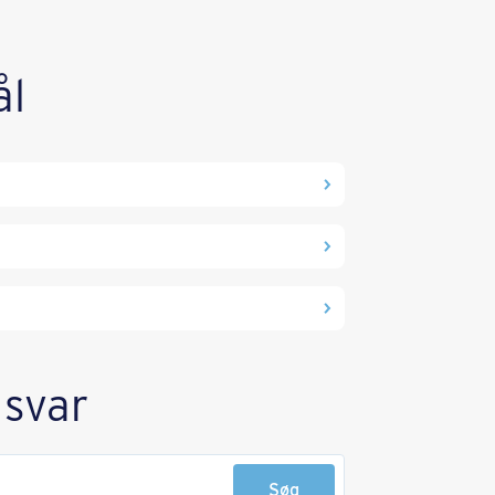
ål
 svar
Søg