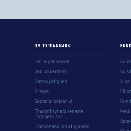
OM TOPDANMARK
KUND
Om Topdanmark
Kont
Job og karriere
Solsi
Bæredygtighed
Dine 
Presse
Få et
Sådan arbejder vi
Kund
Finanstilsynets seneste
Medl
redegørelser
Spør
Ligebehandling af gravide