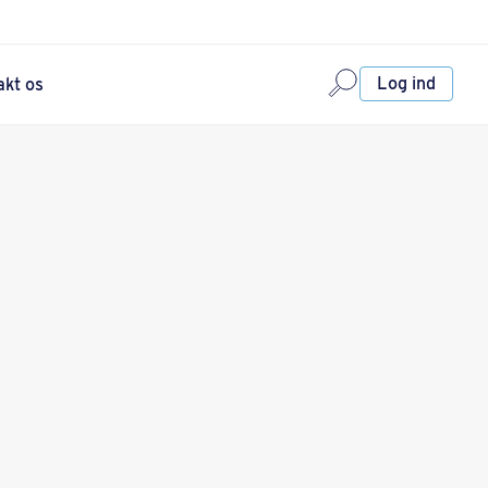
Log ind
akt os