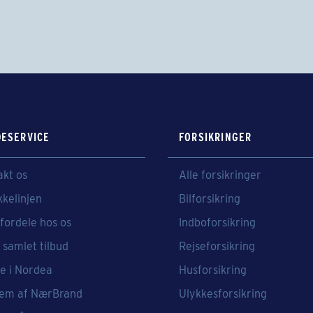
ESERVICE
FORSIKRINGER
akt os
Alle forsikringer
kkelinjen
Bilforsikring
fordele hos os
Indboforsikring
 samlet tilbud
Rejseforsikring
e i Nordea
Husforsikring
em af NærBrand
Ulykkesforsikring