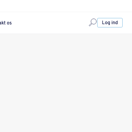
Log ind
akt os