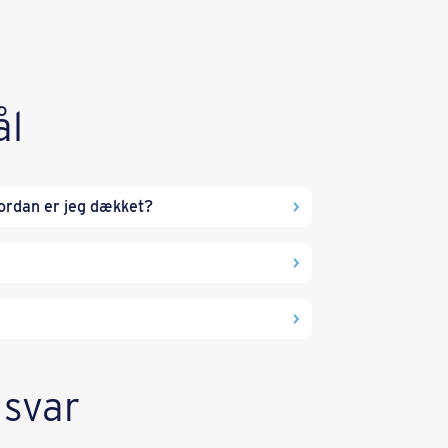
ål
vordan er jeg dækket?
 svar