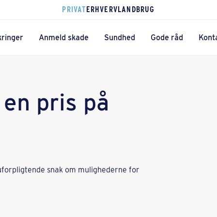
PRIVAT
ERHVERV
LANDBRUG
kringer
Anmeld skade
Sundhed
Gode råd
Kont
 en pris på
en uforpligtende snak om mulighederne for