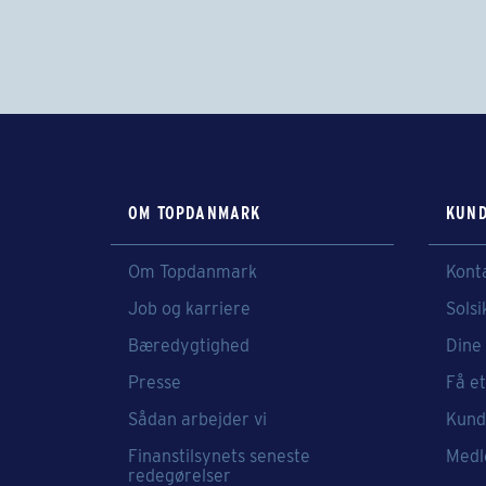
OM TOPDANMARK
KUND
Om Topdanmark
Kont
Job og karriere
Solsi
Bæredygtighed
Dine 
Presse
Få et
Sådan arbejder vi
Kund
Finanstilsynets seneste
Medl
redegørelser