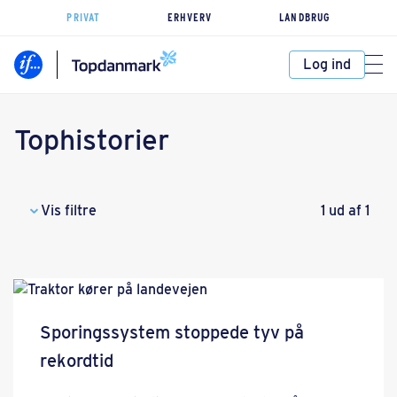
PRIVAT
ERHVERV
LANDBRUG
Log ind
Tophistorier
Vis filtre
1 ud af 1
Sporingssystem stoppede tyv på
rekordtid