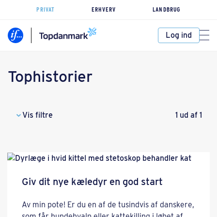
PRIVAT
ERHVERV
LANDBRUG
Log ind
Tophistorier
Vis filtre
1 ud af 1
Giv dit nye kæledyr en god start
Av min pote! Er du en af de tusindvis af danskere,
som får hundehvalp eller kattekilling i løbet af