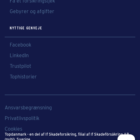
Få et forsikringstjek
Gebyrer og afgifter
NYTTIGE GENVEJE
Facebook
LinkedIn
Trustpilot
Tophistorier
Ansvarsbegrænsning
Privatlivspolitik
Cookies
Topdanmark - en del af If Skadeforsikring​, filial af If Skadeförsäkring AB
(publ), Sverige​