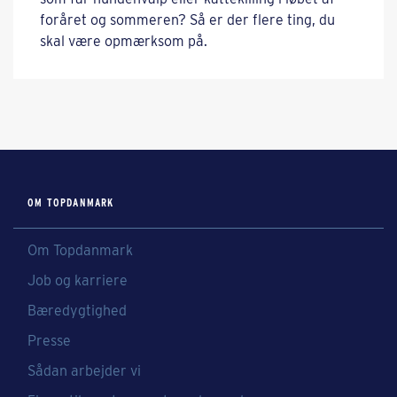
foråret og sommeren? Så er der flere ting, du
skal være opmærksom på.
OM TOPDANMARK
Om Topdanmark
Job og karriere
Bæredygtighed
Presse
Sådan arbejder vi