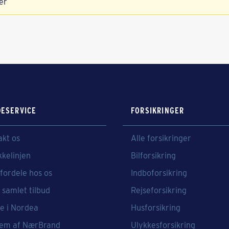
er
ESERVICE
FORSIKRINGER
akt os
Alle forsikringer
kkelinjen
Bilforsikring
fordele hos os
Indboforsikring
 samlet tilbud
Rejseforsikring
e i Nordea
Husforsikring
em af NærBrand
Ulykkesforsikring