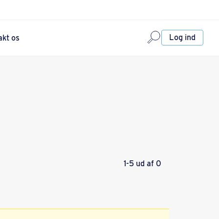
Log ind
akt os
1-5 ud af 0