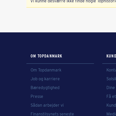
Vi kunne desværre ikke finde nogle Tophistori
OM TOPDANMARK
KUND
Om Topdanmark
Kont
Job og karriere
Solsi
Bæredygtighed
Dine 
Presse
Få et
Sådan arbejder vi
Kund
Finanstilsynets seneste
Medl