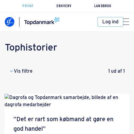
PRIVAT
ERHVERV
LANDBRUG
Log ind
Tophistorier
Vis filtre
1 ud af 1
”Det er rart som købmand at gøre en
god handel”