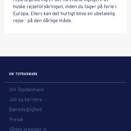
huske rejseforsikringen, inden du tager på ferie i
Europa. Ellers kan det hurtigt blive en ubetalelig
rejse - på den dårlige måde.
OM TOPDANMARK
Om Topdanmark
Job og karriere
Bæredygtighed
Presse
Sådan arbejder vi