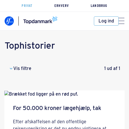
PRIVAT
ERHVERV
LANDBRUG
Log ind
Tophistorier
Vis filtre
1 ud af 1
For 50.000 kroner lægehjælp, tak
Efter afskaffelsen af den offentlige
rejsesygesikring er det nu endnu vigtigere at