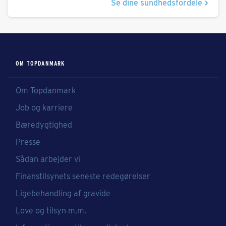
Se dine sundhedsfordele
OM TOPDANMARK
Om Topdanmark
Job og karriere
Bæredygtighed
Presse
Sådan arbejder vi
Finanstilsynets seneste redegørelser
Ligebehandling af gravide
Love og tilsyn m.m.