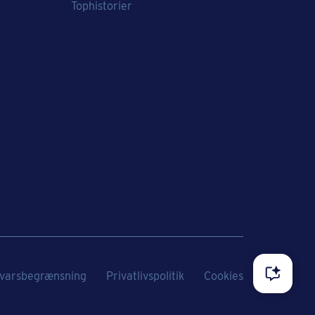
Tophistorier
varsbegrænsning
Privatlivspolitik
Cookies