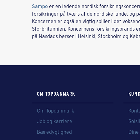
Sampo
er en ledende nordisk forsikringskoncern
forsikringer på tværs af de nordiske lande, og 
Koncernen er også en vigtig spiller i det voksen
Storbritannien. Koncernens forsikringsbrands e
på Nasdaqs børser i Helsinki, Stockholm og Køb
OM TOPDANMARK
KUND
Om Topdanmark
Kont
Job og karriere
Solsi
Bæredygtighed
Dine 