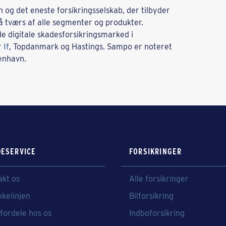
 og det eneste forsikringsselskab, der tilbyder
på tværs af alle segmenter og produkter.
de digitale skadesforsikringsmarked i
r
If
, Topdanmark og Hastings. Sampo er noteret
enhavn.
ESERVICE
FORSIKRINGER
akt os
Alle forsikringer
kkelinjen
Bilforsikring
fordele hos os
Indboforsikring