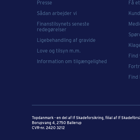
Presse
Få et
Sådan arbejder vi
Kund
Finanstilsynets seneste
Medl
redegørelser
Spør
Ligebehandling af gravide
Klag
Love og tilsyn m.m.
Find 
Information om tilgængelighed
Fort
Find
Topdanmark - en del af If Skadeforsikring​, filial af If Skadeför
Borupvang 4, 2750 Ballerup
CVR-nr. 2420 3212