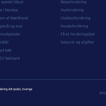
 samlet tilbud
Rejseforsikring
e i Nordea
Husforsikring
em af NærBrand
Ulykkesforsikring
gsmål og svar
Hundeforsikring
emuligheder
Få et forsikringstjek
vilkår
Gebyrer og afgifter
ryd køb
 EU-faktaark
säkring AB (publ), Sverige​
Ans