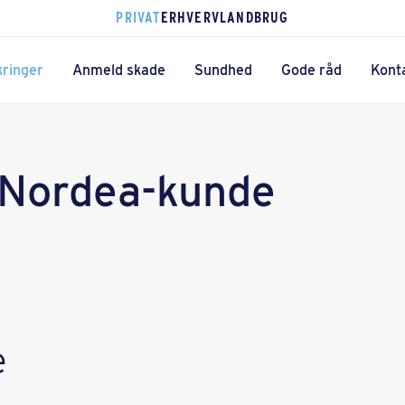
PRIVAT
ERHVERV
LANDBRUG
kringer
Anmeld skade
Sundhed
Gode råd
Kont
 Nordea-kunde
e