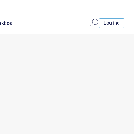
Log ind
akt os