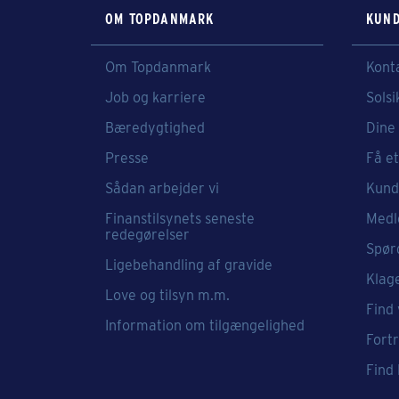
OM TOPDANMARK
KUND
Om Topdanmark
Kont
Job og karriere
Solsi
Bæredygtighed
Dine 
Presse
Få et
Sådan arbejder vi
Kund
Finanstilsynets seneste
Medl
redegørelser
Spør
Ligebehandling af gravide
Klag
Love og tilsyn m.m.
Find 
Information om tilgængelighed
Fort
Find