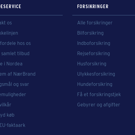
ESERVICE
FORSIKRINGER
akt os
Alle forsikringer
kkelinjen
Bilforsikring
fordele hos os
Indboforsikring
 samlet tilbud
Rejseforsikring
e i Nordea
Husforsikring
em af NærBrand
Ulykkesforsikring
gsmål og svar
Hundeforsikring
emuligheder
Få et forsikringstjek
vilkår
Gebyrer og afgifter
ryd køb
 EU-faktaark