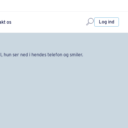
Log ind
akt os