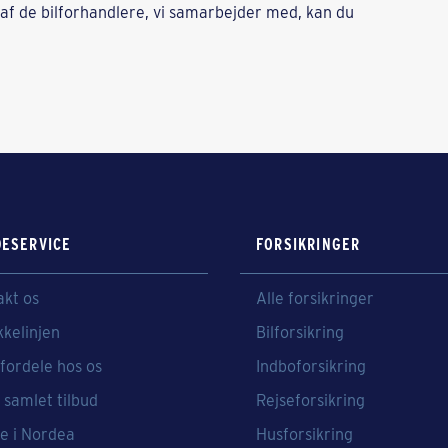
 af de bilforhandlere, vi samarbejder med, kan du
ESERVICE
FORSIKRINGER
akt os
Alle forsikringer
kkelinjen
Bilforsikring
fordele hos os
Indboforsikring
 samlet tilbud
Rejseforsikring
e i Nordea
Husforsikring