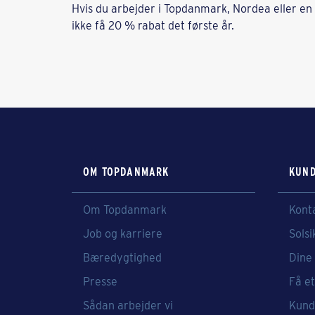
Hvis du arbejder i Topdanmark, Nordea eller en
ikke få 20 % rabat det første år.
OM TOPDANMARK
KUND
Om Topdanmark
Kont
Job og karriere
Solsi
Bæredygtighed
Dine 
Presse
Få et
Sådan arbejder vi
Kund