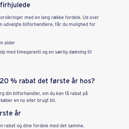
 firhjulede
forsikringer med en lang række fordele. Ud over
m udvalgte bilforhandlere, får du mulighed for
in alder
lp med timegaranti og en særlig dækning til
å 20 % rabat det første år hos?
 din bilforhandler, om du kan få rabat på
øber en ny eller brugt bil.
rste år
in rabat og dine fordele med det samme.