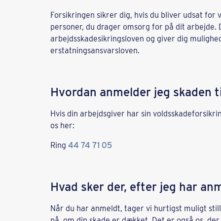
Forsikringen sikrer dig, hvis du bliver udsat fo
personer, du drager omsorg for på dit arbejde.
arbejdsskadesikringsloven og giver dig mulighed
erstatningsansvarsloven.
Hvordan anmelder jeg skaden ti
Hvis din arbejdsgiver har sin voldsskadeforsikri
os her:
Ring
44 74 71 05
Hvad sker der, efter jeg har an
Når du har anmeldt, tager vi hurtigst muligt stil
på, om din skade er dækket. Det er også os, der