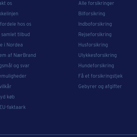
akt os
Alle forsikringer
kkelinjen
Bilforsikring
fordele hos os
Indboforsikring
 samlet tilbud
Rejseforsikring
e i Nordea
Husforsikring
em af NærBrand
Ulykkesforsikring
gsmål og svar
Hundeforsikring
emuligheder
Få et forsikringstjek
vilkår
Gebyrer og afgifter
ryd køb
 EU-faktaark