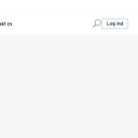
Log ind
akt os