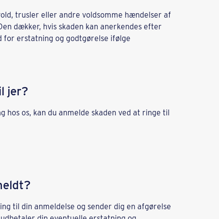
r vold, trusler eller andre voldsomme hændelser af
 Den dækker, hvis skaden kan anerkendes efter
 for erstatning og godtgørelse ifølge
l jer?
ng hos os, kan du anmelde skaden ved at ringe til
meldt?
ling til din anmeldelse og sender dig en afgørelse
 udbetaler din eventuelle erstatning og