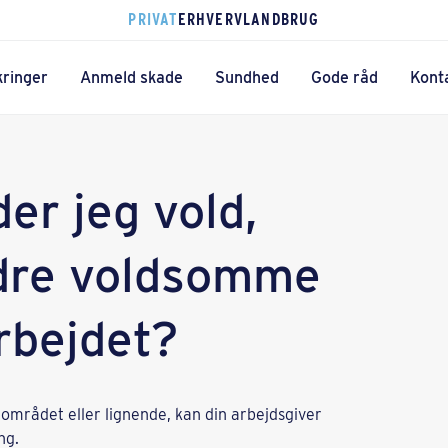
PRIVAT
ERHVERV
LANDBRUG
kringer
Anmeld skade
Sundhed
Gode råd
Kont
er jeg vold,
ndre voldsomme
rbejdet?
området eller lignende, kan din arbejdsgiver
ing.