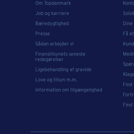
Om Topdanmark
Kont
Job og karriere
Solsi
Bæredygtighed
Dine 
Presse
Få et
Sådan arbejder vi
Kund
Finanstilsynets seneste
Medl
redegørelser
Spør
Ligebehandling af gravide
Klag
Love og tilsyn m.m.
Find 
Information om tilgængelighed
Fort
Find