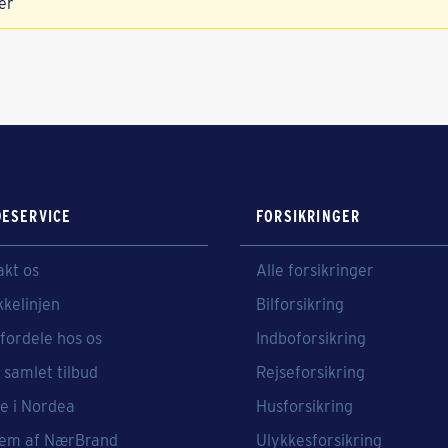
er
ESERVICE
FORSIKRINGER
akt os
Alle forsikringer
kkelinjen
Bilforsikring
fordele hos os
Indboforsikring
 samlet tilbud
Rejseforsikring
e i Nordea
Husforsikring
em af NærBrand
Ulykkesforsikring