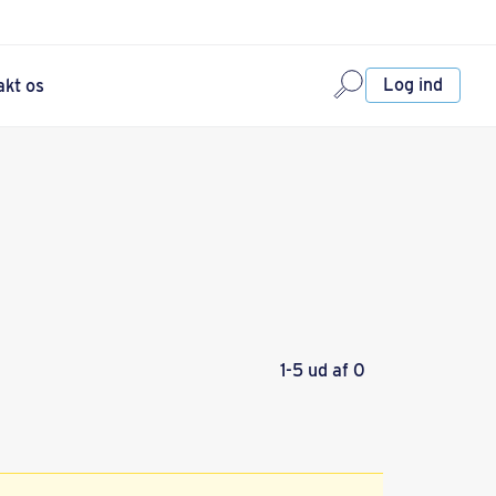
Log ind
akt os
1-5 ud af 0