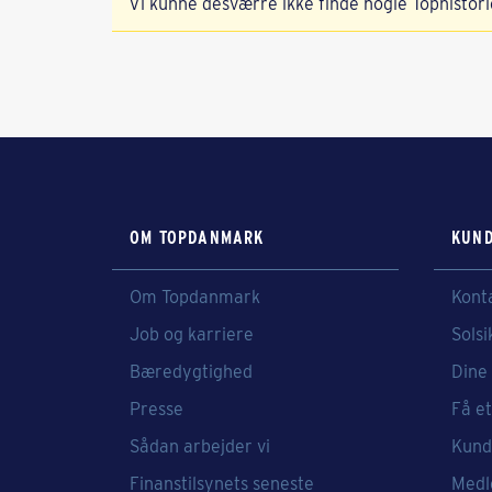
Vi kunne desværre ikke finde nogle Tophistori
OM TOPDANMARK
KUND
Om Topdanmark
Kont
Job og karriere
Solsi
Bæredygtighed
Dine 
Presse
Få et
Sådan arbejder vi
Kund
Finanstilsynets seneste
Medl