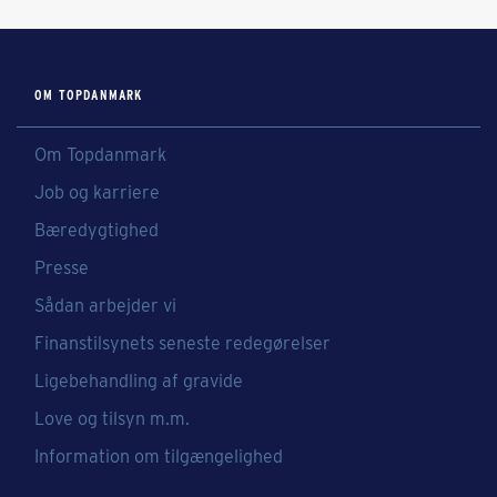
OM TOPDANMARK
Om Topdanmark
Job og karriere
Bæredygtighed
Presse
Sådan arbejder vi
Finanstilsynets seneste redegørelser
Ligebehandling af gravide
Love og tilsyn m.m.
Information om tilgængelighed