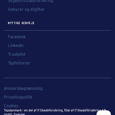
Sygedriftstabsforsikring
Gebyrer og afgifter
NYTTIGE GENVEJE
Facebook
LinkedIn
Trustpilot
Tophistorier
Ansvarsbegrænsning
Privatlivspolitik
Cookies
Topdanmark - en del af If Skadeforsikring​, filial af If Skadeförsäkring AB
(publ), Sverige​