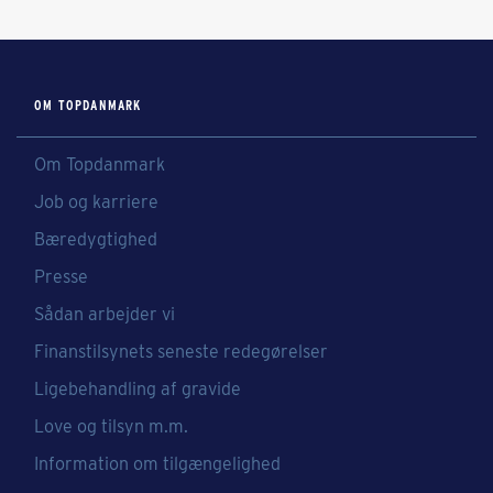
OM TOPDANMARK
Om Topdanmark
Job og karriere
Bæredygtighed
Presse
Sådan arbejder vi
Finanstilsynets seneste redegørelser
Ligebehandling af gravide
Love og tilsyn m.m.
Information om tilgængelighed