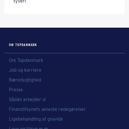
tyveri
OM TOPDANMARK
Om Topdanmark
Job og karriere
Bæredygtighed
Presse
Sådan arbejder vi
Finanstilsynets seneste redegørelser
Ligebehandling af gravide
Love og tilsyn m.m.