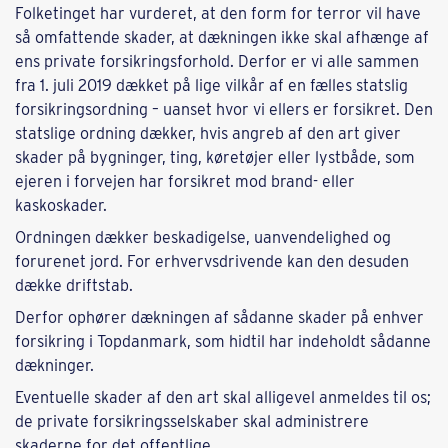
Folketinget har vurderet, at den form for terror vil have
så omfattende skader, at dækningen ikke skal afhænge af
ens private forsikringsforhold. Derfor er vi alle sammen
fra 1. juli 2019 dækket på lige vilkår af en fælles statslig
forsikringsordning – uanset hvor vi ellers er forsikret. Den
statslige ordning dækker, hvis angreb af den art giver
skader på bygninger, ting, køretøjer eller lystbåde, som
ejeren i forvejen har forsikret mod brand- eller
kaskoskader.
Ordningen dækker beskadigelse, uanvendelighed og
forurenet jord. For erhvervsdrivende kan den desuden
dække driftstab.
Derfor ophører dækningen af sådanne skader på enhver
forsikring i Topdanmark, som hidtil har indeholdt sådanne
dækninger.
Eventuelle skader af den art skal alligevel anmeldes til os;
de private forsikringsselskaber skal administrere
skaderne for det offentlige.