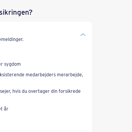
sikringen?
emeldinger.
ler sygdom
 eksisterende medarbejders merarbejde,
ejer, hvis du overtager din forsikrede
et år