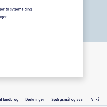
er til sygemelding
inger
til landbrug
Dækninger
Spørgsmål og svar
Vilkår