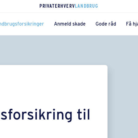
PRIVAT
ERHVERV
LANDBRUG
ndbrugsforsikringer
Anmeld skade
Gode råd
Få hj
­forsikring til