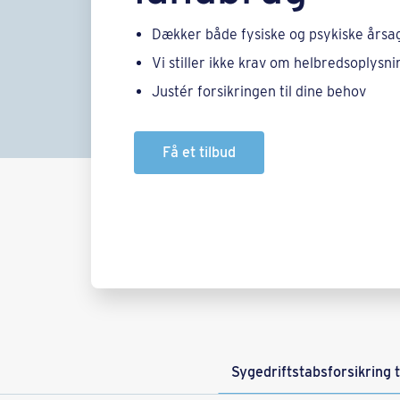
Dækker både fysiske og psykiske årsag
Vi stiller ikke krav om helbredsoplysn
Justér forsikringen til dine behov
Få et tilbud
Syge­driftstabs­forsikring 