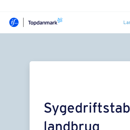
La
Syge­driftstabs
landbrug