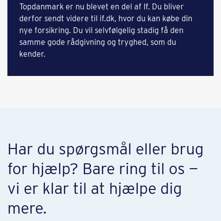
Topdanmark er nu blevet en del af If. Du bliver
derfor sendt videre til if.dk, hvor du kan købe din
nye forsikring. Du vil selvfølgelig stadig få den
samme gode rådgivning og tryghed, som du
kender.
Har du spørgsmål eller brug
for hjælp? Bare ring til os —
vi er klar til at hjælpe dig
mere.