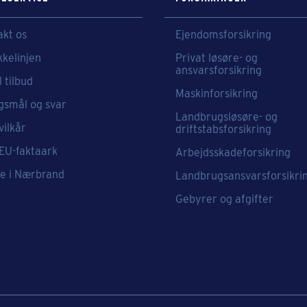
akt os
Ejendomsforsikring
kkelinjen
Privat løsøre- og
ansvarsforsikring
l tilbud
Maskinforsikring
gsmål og svar
Landbrugsløsøre- og
vilkår
driftstabsforsikring
 EU-faktaark
Arbejdsskadeforsikring
e i Nærbrand
Landbrugsansvarsforsikri
Gebyrer og afgifter