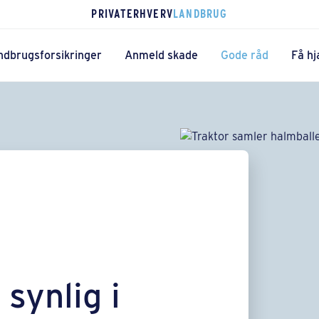
PRIVAT
ERHVERV
LANDBRUG
ndbrugsforsikringer
Anmeld skade
Gode råd
Få hj
synlig i