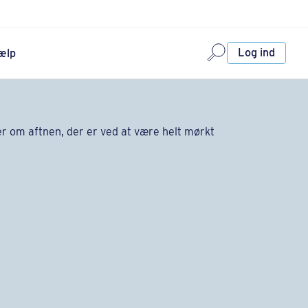
Log ind
ælp