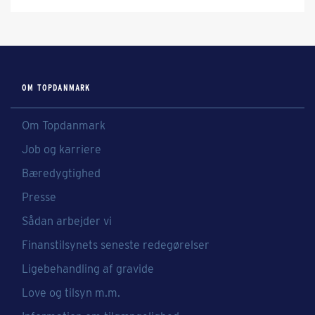
OM TOPDANMARK
Om Topdanmark
Job og karriere
Bæredygtighed
Presse
Sådan arbejder vi
Finanstilsynets seneste redegørelser
Ligebehandling af gravide
Love og tilsyn m.m.