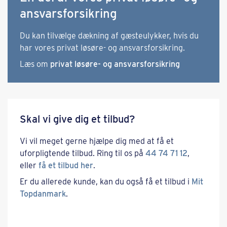
ansvarsforsikring
Du kan tilvælge dækning af gæsteulykker, hvis du
har vores privat løsøre- og ansvarsforsikring.
Læs om
privat løsøre- og ansvarsforsikring
Skal vi give dig et tilbud?
Vi vil meget gerne hjælpe dig med at få et
uforpligtende tilbud. Ring til os på
44 74 71 12
,
eller
få et tilbud her
.
Er du allerede kunde, kan du også få et tilbud i
Mit
Topdanmark
.